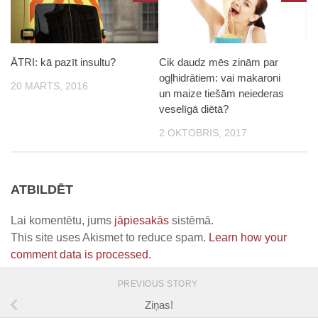
ĀTRI: kā pazīt insultu?
Cik daudz mēs zinām par
ogļhidrātiem: vai makaroni
20 MARTS, 2016
un maize tiešām neiederas
veselīgā diētā?
2 OKTOBRIS, 2017
ATBILDĒT
Lai komentētu, jums
jāpiesakās
sistēmā.
This site uses Akismet to reduce spam.
Learn how your
comment data is processed.
PREVIOUS STORY
Ziņas!