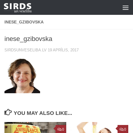
Skip to content
INESE_GZIBOVSKA
inese_gzibovska
SIRDSUNVESELIBA.LV
19 APRĪLIS, 2017
YOU MAY ALSO LIKE...
0
0