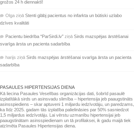
grožos 24 h diennaktī!
Olga
ziņā
Stenti glābj pacientus no infarkta un būtiski uzlabo
dzīves kvalitāti
Pacientu biedrība “ParSirdi.lv”
ziņā
Sirds mazspējas ārstēšanai
svarīga ārsta un pacienta sadarbība
harijs
ziņā
Sirds mazspējas ārstēšanai svarīga ārsta un pacienta
sadarbība
PASAULES HIPERTENSIJAS DIENA
Kā liecina Pasaules Veselības organizācijas dati, šobrīd pasaulē
izplatītākā sirds un asinsvadu slimība – hipertensija jeb paaugstināts
asinsspiediens – skar aptuveni 1 miljardu iedzīvotāju, un paredzams,
ka līdz 2025. gadam tās izplatība palielināsies par 50% sasniedzot
1,5 miljardus iedzīvotāju. Lai vērstu uzmanību hipertensijai jeb
paaugstinātam asinsspiedienam un tā profilaksei, ik gadu maijā tiek
atzīmēta Pasaules Hipertensijas diena.