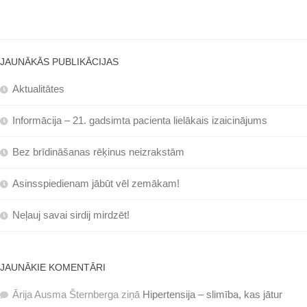
JAUNĀKĀS PUBLIKĀCIJAS
Aktualitātes
Informācija – 21. gadsimta pacienta lielākais izaicinājums
Bez brīdināšanas rēķinus neizrakstām
Asinsspiedienam jābūt vēl zemākam!
Neļauj savai sirdij mirdzēt!
JAUNĀKIE KOMENTĀRI
Ārija Ausma Šternberga
ziņā
Hipertensija – slimība, kas jātur